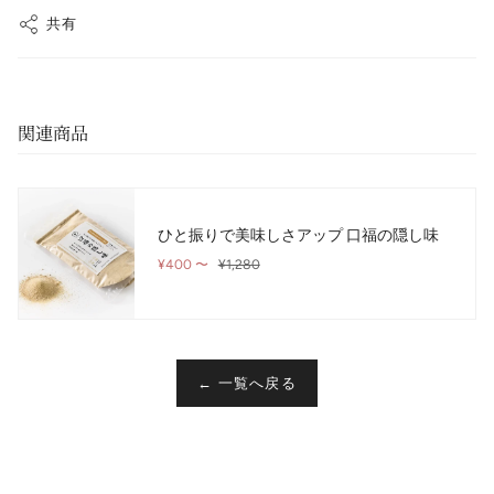
共有
関連商品
ひと振りで美味しさアップ 口福の隠し味
¥400
¥1,280
〜
← 一覧へ戻る