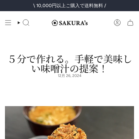
コ
\ 10,000円以上ご購入で送料無料 /
ン
テ
ン
検
ア
ツ
索
カ
に
ウ
ス
ン
キ
ト
ッ
プ
５分で作れる。手軽で美味し
い味噌汁の提案！
12月 26, 2024