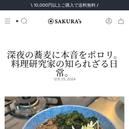
コ
\ 10,000円以上ご購入で送料無料 /
ン
テ
ン
検
ア
ツ
索
カ
に
ウ
ス
ン
キ
ト
ッ
プ
深夜の蕎麦に本音をポロリ。
料理研究家の知られざる日
常。
12月 25, 2024