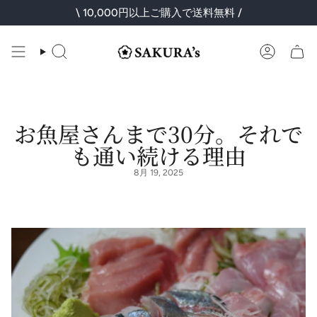
コ
\ 10,000円以上ご購入で送料無料 /
ン
テ
ン
検
ア
ツ
索
カ
に
ウ
ス
ン
キ
ト
ッ
プ
お魚屋さんまで30分。それで
も通い続ける理由
8月 19, 2025